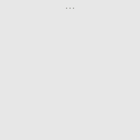
.
.
.